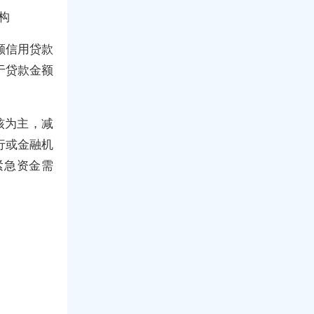
构
额信用贷款
于贷款金额
核为主，减
行或金融机
紧急资金需