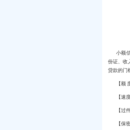
小额
份证、收
贷款的门
【额 
【速度
【过件
【保密